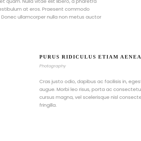
et quam. Nulla vitae elit libero, a pharetra
 vestibulum at eros. Praesent commodo
t. Donec ullamcorper nulla non metus auctor
PURUS RIDICULUS ETIAM AENE
Photography
Cras justo odio, dapibus ac facilisis in, ege
augue. Morbi leo risus, porta ac consecte
cursus magna, vel scelerisque nisl consect
fringilla.